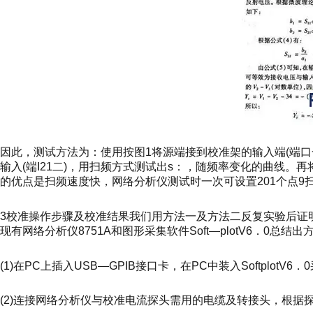
因此，测试方法为：使用按图1将源端接到校准架的输入端(端
输入(端I21二)，用扫频方式测试出s：，随频率变化的曲线。
的优点是扫频速度快，网络分析仪测试时一次可设置201个点9
3校准操作步骤及校准结果我们用方法一及方法二反复实验后证
现有网络分析仪8751A和图形采集软件Soft—plotV6．0总结
(1)在PC上插入USB—GPIB接口卡，在PC中装入Softplot
(2)连接网络分析仪与校准电流探头需用的电缆及转接头，根据