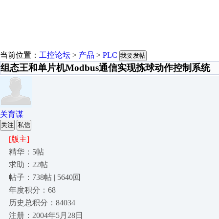
当前位置：
工控论坛
>
产品
>
PLC
我要发帖
组态王和单片机Modbus通信实现拣球动作控制系统
关育谋
关注
私信
[版主]
精华：5帖
求助：22帖
帖子：738帖 | 5640回
年度积分：68
历史总积分：84034
注册：2004年5月28日