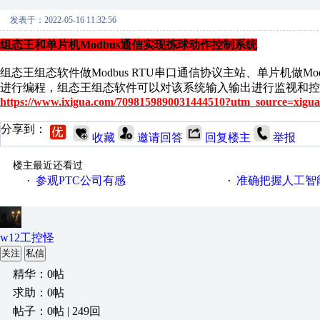
发表于：2022-05-16 11:32:56
组态王和单片机Modbus通信实现拣球动作控制系统
组态王组态软件做Modbus RTU串口通信协议主站、单片机做M
进行编程，组态王组态软件可以对该系统输入输出进行监视和控
https://www.ixigua.com/7098159890031444510?utm_source=xigua
分享到：
收藏
邀请回答
回复楼主
举报
楼主最近还看过
参观PTC公司有感
准确把握人工智
·
·
w12工控怪
关注
私信
精华：0帖
求助：0帖
帖子：0帖 | 249回