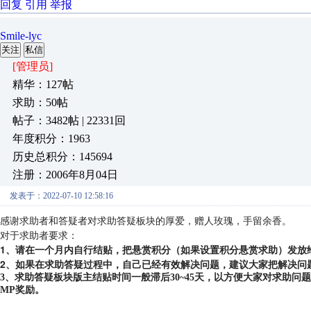
回复
引用
举报
Smile-lyc
关注
私信
[管理员]
精华：127帖
求助：50帖
帖子：3482帖 | 22331回
年度积分：1963
历史总积分：145694
注册：2006年8月04日
发表于：2022-07-10 12:58:16
感谢求助者和答疑者对求助答疑板块的厚爱，赠人玫瑰，手留余香。
对于求助者要求：
1、请在一个月内自行结贴，把悬赏积分（如果设置积分悬赏求助）发放
2、如果在求助答疑过程中，自己已经有效解决问题，建议大家把解决问
3、求助答疑板块版主结贴时间一般滞后30~45天，以方便大家对求助
MP奖励。