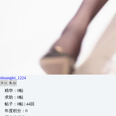
shuanglei_1224
关注
私信
精华：0帖
求助：0帖
帖子：0帖 | 44回
年度积分：0