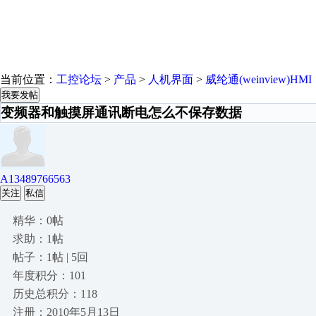
当前位置：
工控论坛
>
产品
>
人机界面
>
威纶通(weinview)HMI
我要发帖
变频器和触摸屏通讯断电怎么不保存数据
A13489766563
关注
私信
精华：0帖
求助：1帖
帖子：1帖 | 5回
年度积分：101
历史总积分：118
注册：2010年5月13日