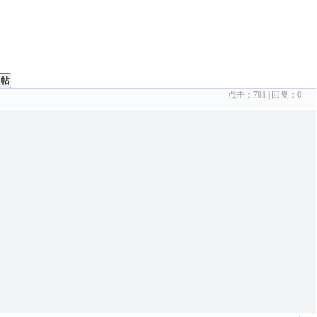
发帖
点击：
781
| 回复：
0