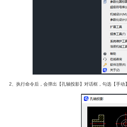
2、执行命令后，会弹出【孔轴投影】对话框，勾选【手动