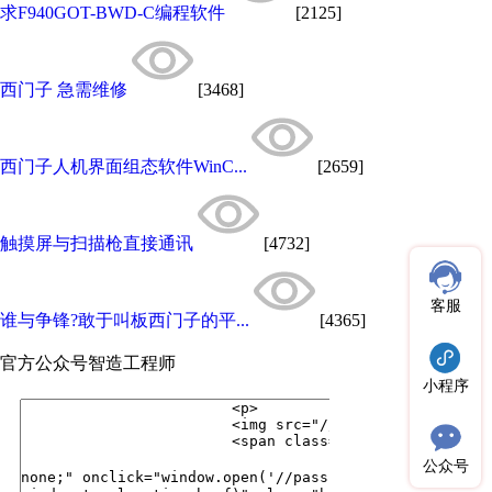
求F940GOT-BWD-C编程软件
[2125]
西门子 急需维修
[3468]
西门子人机界面组态软件WinC...
[2659]
触摸屏与扫描枪直接通讯
[4732]
客服
谁与争锋?敢于叫板西门子的平...
[4365]
官方公众号
智造工程师
小程序
公众号