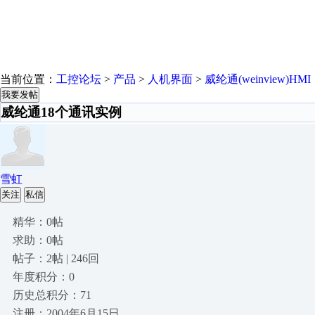
当前位置：
工控论坛
>
产品
>
人机界面
>
威纶通(weinview)HMI
我要发帖
威纶通18个通讯实例
雪虹
关注
私信
精华：0帖
求助：0帖
帖子：2帖 | 246回
年度积分：0
历史总积分：71
注册：2004年6月15日