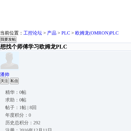
当前位置：
工控论坛
>
产品
>
PLC
>
欧姆龙(OMRON)PLC
我要发帖
想找个师傅学习欧姆龙PLC
潘帅
关注
私信
精华：0帖
求助：0帖
帖子：1帖 | 8回
年度积分：0
历史总积分：292
注册：2016年12月11日