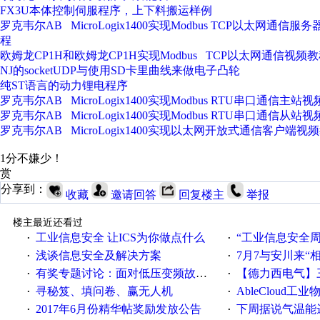
FX3U本体控制伺服程序，上下料搬运样例
罗克韦尔AB MicroLogix1400实现Modbus TCP以太网通信服
程
欧姆龙CP1H和欧姆龙CP1H实现Modbus TCP以太网通信视频
NJ的socketUDP与使用SD卡里曲线来做电子凸轮
纯ST语言的动力锂电程序
罗克韦尔AB MicroLogix1400实现Modbus RTU串口通信主站
罗克韦尔AB MicroLogix1400实现Modbus RTU串口通信从站
罗克韦尔AB MicroLogix1400实现以太网开放式通信客户端视
1分不嫌少！
赏
分享到：
收藏
邀请回答
回复楼主
举报
楼主最近还看过
工业信息安全 让ICS为你做点什么
“工业信息安全周之我见”
·
·
浅谈信息安全及解决方案
7月7与安川来“
·
·
有奖专题讨论：面对低压变频故障，老手是这样解决的！
【德力西电气】三
·
·
寻秘笈、填问卷、赢无人机
AbleCloud工业物
·
·
2017年6月份精华帖奖励发放公告
下周据说气温能
·
·