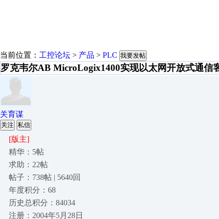
当前位置：
工控论坛
>
产品
>
PLC
我要发帖
罗克韦尔AB MicroLogix1400实现以太网开放式
关育谋
关注
私信
[版主]
精华：5帖
求助：22帖
帖子：738帖 | 5640回
年度积分：68
历史总积分：84034
注册：2004年5月28日