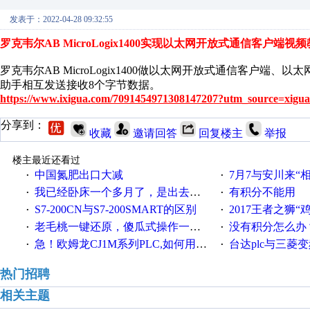
发表于：2022-04-28 09:32:55
罗克韦尔AB MicroLogix1400实现以太网开放式通信客户端视
罗克韦尔AB MicroLogix1400做以太网开放式通信客户
助手相互发送接收8个字节数据。
https://www.ixigua.com/7091454971308147207?utm_source=xigua
分享到：
收藏
邀请回答
回复楼主
举报
楼主最近还看过
中国氮肥出口大减
7月7与安川来“
·
·
我已经卧床一个多月了，是出去安装机械手在高速遭遇车祸所致:大家工作都要特别注意啊
有积分不能用
·
·
S7-200CN与S7-200SMART的区别
2017王者之狮“鸡”情签到
·
·
老毛桃一键还原，傻瓜式操作一键轻松备份还原；程序为向导式安装，一键即可实现自动备份或还原系统。
没有积分怎么办
·
·
急！欧姆龙CJ1M系列PLC,如何用时间控制变频器。要求时间在组态王中可以自由输入！拜托各位大神了！
台达plc与三菱
·
·
热门招聘
相关主题