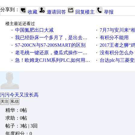
分享到：
收藏
邀请回答
回复楼主
举报
楼主最近还看过
中国氮肥出口大减
7月7与安川来“
·
·
我已经卧床一个多月了，是出去安装机械手在高速遭遇车祸所致:大家工作都要特别注意啊
有积分不能用
·
·
S7-200CN与S7-200SMART的区别
2017王者之狮“鸡”情签到
·
·
老毛桃一键还原，傻瓜式操作一键轻松备份还原；程序为向导式安装，一键即可实现自动备份或还原系统。
没有积分怎么办
·
·
急！欧姆龙CJ1M系列PLC,如何用时间控制变频器。要求时间在组态王中可以自由输入！拜托各位大神了！
台达plc与三菱
·
·
污污今天又没长高
关注
私信
精华：0帖
求助：0帖
帖子：3帖 | 3回
年度积分：0