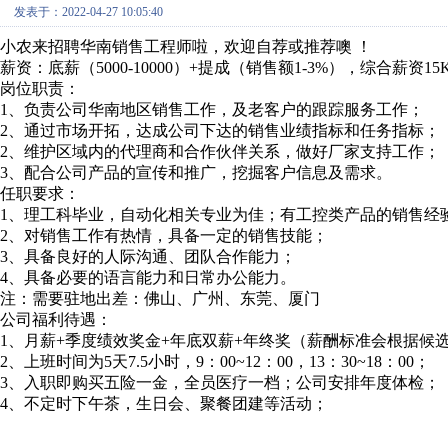
发表于：2022-04-27 10:05:40
小农来招聘华南销售工程师啦，欢迎自荐或推荐噢 ！
薪资：底薪（5000-10000）+提成（销售额1-3%），综合薪资15
岗位职责：
1、负责公司华南地区销售工作，及老客户的跟踪服务工作；
2、通过市场开拓，达成公司下达的销售业绩指标和任务指标；
2、维护区域内的代理商和合作伙伴关系，做好厂家支持工作；
3、配合公司产品的宣传和推广，挖掘客户信息及需求。
任职要求：
1、理工科毕业，自动化相关专业为佳；有工控类产品的销售经验
2、对销售工作有热情，具备一定的销售技能；
3、具备良好的人际沟通、团队合作能力；
4、具备必要的语言能力和日常办公能力。
注：需要驻地出差：佛山、广州、东莞、厦门
公司福利待遇：
1、月薪+季度绩效奖金+年底双薪+年终奖（薪酬标准会根据候
2、上班时间为5天7.5小时，9：00~12：00，13：30~18：00；
3、入职即购买五险一金，全员医疗一档；公司安排年度体检；
4、不定时下午茶，生日会、聚餐团建等活动；