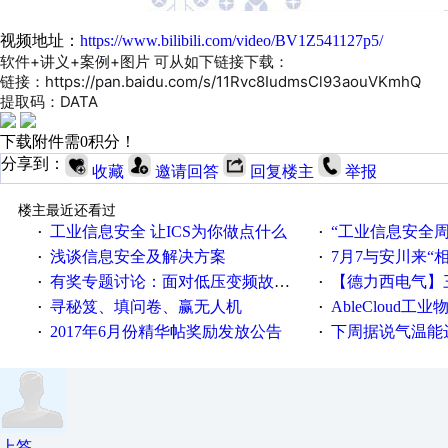
视频地址：
https://www.bilibili.com/video/BV1Z541127p5/
软件+讲义+案例+图片 可从如下链接下载：
链接：https://pan.baidu.com/s/11Rvc8IudmsCl93aouVKmhQ
提取码：DATA
下载附件需0积分！
分享到：
收藏
邀请回答
回复楼主
举报
楼主最近还看过
工业信息安全 让ICS为你做点什么
“工业信息安全周之我见”
·
·
浅谈信息安全及解决方案
7月7与安川来“
·
·
有奖专题讨论：面对低压变频故障，老手是这样解决的！
【德力西电气】三
·
·
寻秘笈、填问卷、赢无人机
AbleCloud工业物
·
·
2017年6月份精华帖奖励发放公告
下周据说气温能
·
·
上签