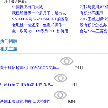
楼主最近还看过
中国氮肥出口大减
7月7与安川来“
·
·
我已经卧床一个多月了，是出去安装机械手在高速遭遇车祸所致:大家工作都要特别注意啊
有积分不能用
·
·
S7-200CN与S7-200SMART的区别
2017王者之狮“鸡”情签到
·
·
老毛桃一键还原，傻瓜式操作一键轻松备份还原；程序为向导式安装，一键即可实现自动备份或还原系统。
没有积分怎么办
·
·
急！欧姆龙CJ1M系列PLC,如何用时间控制变频器。要求时间在组态王中可以自由输入！拜托各位大神了！
台达plc与三菱
·
·
热门招聘
相关主题
关于科尼起重机用的VACON变频...
[911]
行吊行车专用接触器工作原理...
[401]
谈施工项目管理的“四大控制”...
[694]