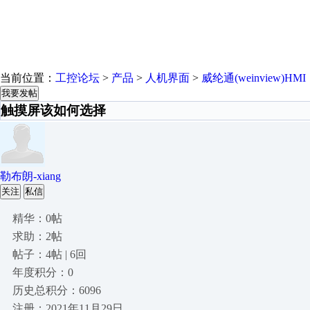
当前位置：
工控论坛
>
产品
>
人机界面
>
威纶通(weinview)HMI
我要发帖
触摸屏该如何选择
勒布朗-xiang
关注
私信
精华：0帖
求助：2帖
帖子：4帖 | 6回
年度积分：0
历史总积分：6096
注册：2021年11月29日