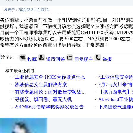
发表于：2022-03-31 15:43:16
各位前辈，小弟目前在做一个“H型钢切割机”的项目，对H型钢截面
触摸屏，我想请问一下触摸屏该怎么选择呢？从哪些方面考虑呢
目前一个工程师推荐我可以去用威纶通CMT1107X或者CMT207
欧姆龙的NB系列我咨询过，要3000左右，NA系列要10000左右
希望有这方面经验的前辈能指导指导我，非常感谢！
分享到：
收藏
邀请回答
回复楼主
举报
楼主最近还看过
工业信息安全 让ICS为你做点什么
“工业信息安全周之我见”
·
·
浅谈信息安全及解决方案
7月7与安川来“
·
·
有奖专题讨论：面对低压变频故障，老手是这样解决的！
【德力西电气】三
·
·
寻秘笈、填问卷、赢无人机
AbleCloud工业物
·
·
2017年6月份精华帖奖励发放公告
下周据说气温能
·
·