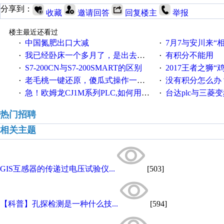
分享到：
收藏
邀请回答
回复楼主
举报
楼主最近还看过
中国氮肥出口大减
7月7与安川来“
·
·
我已经卧床一个多月了，是出去安装机械手在高速遭遇车祸所致:大家工作都要特别注意啊
有积分不能用
·
·
S7-200CN与S7-200SMART的区别
2017王者之狮“鸡”情签到
·
·
老毛桃一键还原，傻瓜式操作一键轻松备份还原；程序为向导式安装，一键即可实现自动备份或还原系统。
没有积分怎么办
·
·
急！欧姆龙CJ1M系列PLC,如何用时间控制变频器。要求时间在组态王中可以自由输入！拜托各位大神了！
台达plc与三菱
·
·
热门招聘
相关主题
GIS互感器的传递过电压试验仪...
[503]
【科普】孔探检测是一种什么技...
[594]