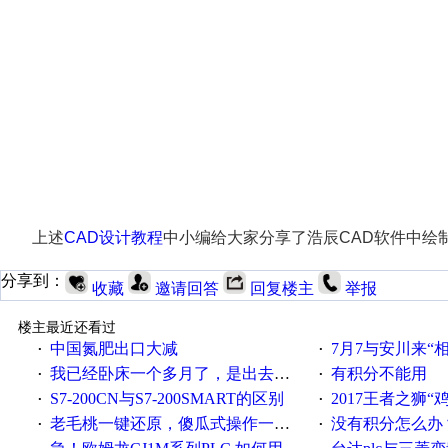
上述
CAD设计教程
中小编给大家分享了浩辰CAD软件中绘
分享到：
收藏
邀请回答
回复楼主
举报
楼主最近还看过
中国氮肥出口大减
7月7与安川来“
·
·
我已经卧床一个多月了，是出去安装机械手在高速遭遇车祸所致:大家工作都要特别注意啊
有积分不能用
·
·
S7-200CN与S7-200SMART的区别
2017王者之狮“鸡”情签到
·
·
老毛桃一键还原，傻瓜式操作一键轻松备份还原；程序为向导式安装，一键即可实现自动备份或还原系统。
没有积分怎么办
·
·