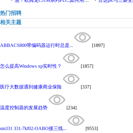
急！欧姆龙CJ1M系列PLC,如何用时间控制变频器。要求时间在组态王中可以自由输入！拜托各位大神了！
台达plc与三菱
·
·
热门招聘
相关主题
ABBACS800带编码器运行时总是...
[1897]
怎么提高Windows xp实时性？
[1857]
医疗大数据遇到健康商业保险
[337]
温度控制器的发展趋势
[234]
sm331 331-7kf02-OABO接三线...
[9553]