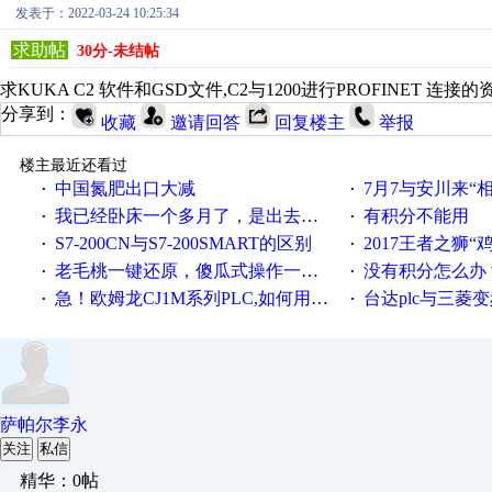
发表于：2022-03-24 10:25:34
求助帖
30分-未结帖
求KUKA C2 软件和GSD文件,C2与1200进行PROFINET 连接
分享到：
收藏
邀请回答
回复楼主
举报
楼主最近还看过
中国氮肥出口大减
7月7与安川来“
·
·
我已经卧床一个多月了，是出去安装机械手在高速遭遇车祸所致:大家工作都要特别注意啊
有积分不能用
·
·
S7-200CN与S7-200SMART的区别
2017王者之狮“鸡”情签到
·
·
老毛桃一键还原，傻瓜式操作一键轻松备份还原；程序为向导式安装，一键即可实现自动备份或还原系统。
没有积分怎么办
·
·
急！欧姆龙CJ1M系列PLC,如何用时间控制变频器。要求时间在组态王中可以自由输入！拜托各位大神了！
台达plc与三菱
·
·
萨帕尔李永
关注
私信
精华：0帖