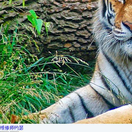
维修师约瑟