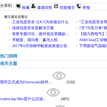
分享到：
收藏
邀请回答
回复楼主
举报
楼主最近还看过
工业信息安全 让ICS为你做点什么
“工业信息安全周之我见”
·
·
浅谈信息安全及解决方案
7月7与安川来“
·
·
有奖专题讨论：面对低压变频故障，老手是这样解决的！
【德力西电气】三
·
·
寻秘笈、填问卷、赢无人机
AbleCloud工业物
·
·
2017年6月份精华帖奖励发放公告
下周据说气温能
·
·
热门招聘
相关主题
我司正式成为Driveworks软件...
[520]
coalescing filter是什么过滤...
[465]