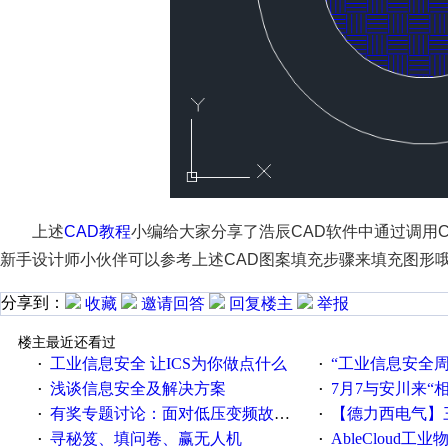
上述
CAD教程
小编给大家分享了浩辰CAD软件中通过调用
新手设计师小伙伴可以参考上述CAD图案填充步骤来填充图形
分享到：
收藏
邀请回答
回复楼主
举报
楼主最近还看过
工业信息安全 让ICS为你做点什么
“工业信息安全周之我见”
·
·
浅谈信息安全及解决方案
7月7与安川来“
·
·
有奖专题讨论：面对低压变频故障，老手是这样解决的！
【德力西电气】三
·
·
寻秘笈、填问卷、赢无人机
AbleCloud工业物
·
·