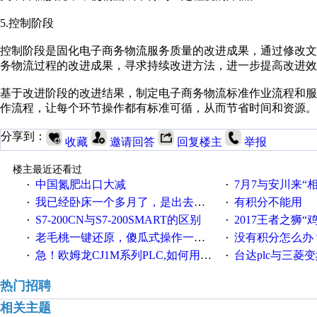
5.控制阶段
控制阶段是固化电子商务物流服务质量的改进成果，通过修改
务物流过程的改进成果，寻求持续改进方法，进一步提高改进效
基于改进阶段的改进结果，制定电子商务物流标准作业流程和
作流程，让每个环节操作都有标准可循，从而节省时间和资源。
分享到：
收藏
邀请回答
回复楼主
举报
楼主最近还看过
中国氮肥出口大减
7月7与安川来“
·
·
我已经卧床一个多月了，是出去安装机械手在高速遭遇车祸所致:大家工作都要特别注意啊
有积分不能用
·
·
S7-200CN与S7-200SMART的区别
2017王者之狮“鸡”情签到
·
·
老毛桃一键还原，傻瓜式操作一键轻松备份还原；程序为向导式安装，一键即可实现自动备份或还原系统。
没有积分怎么办
·
·
急！欧姆龙CJ1M系列PLC,如何用时间控制变频器。要求时间在组态王中可以自由输入！拜托各位大神了！
台达plc与三菱
·
·
热门招聘
相关主题