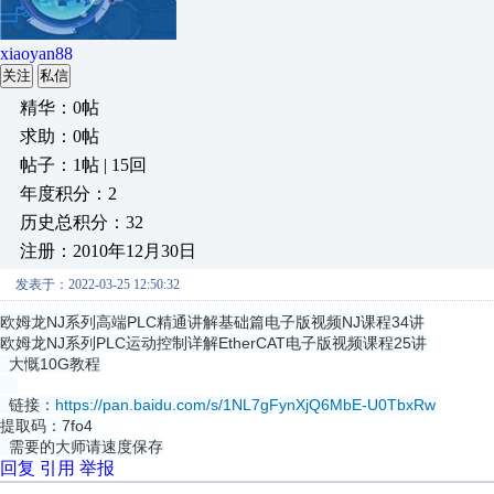
xiaoyan88
关注
私信
精华：0帖
求助：0帖
帖子：1帖 | 15回
年度积分：2
历史总积分：32
注册：2010年12月30日
发表于：2022-03-25 12:50:32
欧姆龙NJ系列高端PLC精通讲解基础篇电子版视频NJ课程34讲
欧姆龙NJ系列PLC运动控制详解EtherCAT电子版视频课程25讲
大慨10G教程
链接：
https://pan.baidu.com/s/1NL7gFynXjQ6MbE-U0TbxRw
提取码：7fo4
需要的大师请速度保存
回复
引用
举报