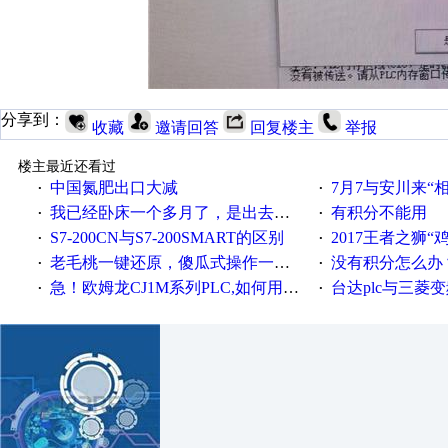
分享到：
收藏
邀请回答
回复楼主
举报
楼主最近还看过
中国氮肥出口大减
7月7与安川来“
·
·
我已经卧床一个多月了，是出去安装机械手在高速遭遇车祸所致:大家工作都要特别注意啊
有积分不能用
·
·
S7-200CN与S7-200SMART的区别
2017王者之狮“鸡”情签到
·
·
老毛桃一键还原，傻瓜式操作一键轻松备份还原；程序为向导式安装，一键即可实现自动备份或还原系统。
没有积分怎么办
·
·
急！欧姆龙CJ1M系列PLC,如何用时间控制变频器。要求时间在组态王中可以自由输入！拜托各位大神了！
台达plc与三菱
·
·