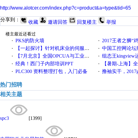
http://www.alotcer.com/index.php?c=product&a=type&tid=65
分享到：
收藏
邀请回答
回复楼主
举报
楼主最近还看过
PKS的防火墙
2017王者之狮“鸡”情签到
·
·
【一起探讨】针对机床业的伺服系统发展，您的期望是什么？
中国工控网论坛版块
·
·
【7月北京】全国OPCUA与工业互联技术培训班通知！
组态王kingvi
·
·
经典！西门子内部培训PPT
【暑期-上海】全国工业4.
·
·
PLC300 资料整理打包，入门必备
撸袖实干，2017gongkong
·
·
热门招聘
相关主题
spc3
[1399]