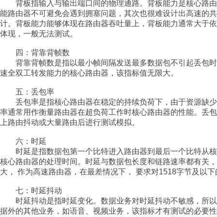
背板指输入与输出端口间的物理通路。背板能力是核心路由
能路由器不可避免会遇到拥塞问题，其次也很难设计出高速的
计。背板能力能够体现在路由器吞吐量上，背板能力通常大于
体现，一般无法测试。
四：背靠背帧数
背靠背帧数是指以最小帧间隔发送最多数据包不引起丢包时
速全双工转发能力的核心路由器，该指标值无限大。
五：丢包率
丢包率是指核心路由器在稳定的持续负荷下，由于资源缺少
率通常用作衡量路由器在超负荷工作时核心路由器的性能。丢
上路由抖动或大量路由后进行测试模拟。
六：时延
时延是指数据包第一个比特进入路由器到最后一个比特从核
核心路由器的处理时间。时延与数据包长度和链路速率都有关
大， 作为高速路由器，在最差情况下， 要求对
1518
字节及以下
七：时延抖动
时延抖动是指时延变化。数据业务对时延抖动不敏感，所以
据外的其他业务，如语音、视频业务，该指标才有测试的必要性