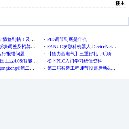
楼主
。
帖！及时更新在线研讨会预告
PID调节到底是什么
·
调整及招募版主公告
FANUC发那科机器人-DeviceNet通信使用手册(中文)
·
ew运行报错问题
【德力西电气】三重好礼，玩嗨夏日！
·
0&智能制造高级培训班通知！
松下PLC入门学习绝佳资料
·
®第二届智造工程师节正式起航！
第二届智造工程师节投票启动&周周有礼！
·