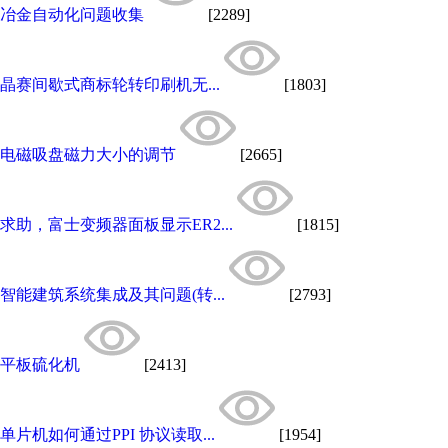
冶金自动化问题收集
[2289]
晶赛间歇式商标轮转印刷机无...
[1803]
电磁吸盘磁力大小的调节
[2665]
求助，富士变频器面板显示ER2...
[1815]
智能建筑系统集成及其问题(转...
[2793]
平板硫化机
[2413]
单片机如何通过PPI 协议读取...
[1954]