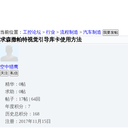
当前位置：
工控论坛
>
行业
>
流程制造
>
汽车制造
我要发帖
求森撒帕特视觉引导库卡使用方法
空中猎鹰
关注
私信
精华：0帖
求助：0帖
帖子：17帖 | 64回
年度积分：7
历史总积分：168
注册：2017年11月15日