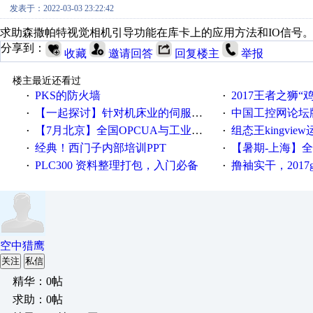
发表于：2022-03-03 23:22:42
求助森撒帕特视觉相机引导功能在库卡上的应用方法和IO信号
分享到：
收藏
邀请回答
回复楼主
举报
楼主最近还看过
PKS的防火墙
2017王者之狮“鸡”情签到
·
·
【一起探讨】针对机床业的伺服系统发展，您的期望是什么？
中国工控网论坛版块
·
·
【7月北京】全国OPCUA与工业互联技术培训班通知！
组态王kingvi
·
·
经典！西门子内部培训PPT
【暑期-上海】全国工业4.
·
·
PLC300 资料整理打包，入门必备
撸袖实干，2017gongkong
·
·
空中猎鹰
关注
私信
精华：0帖
求助：0帖