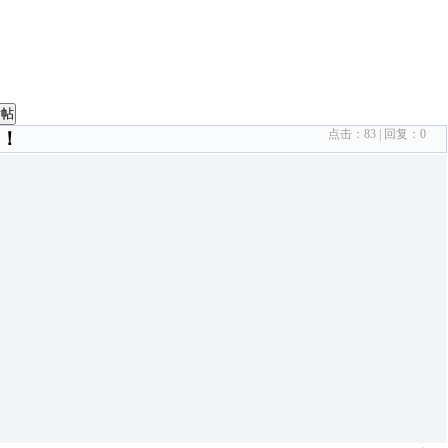
发帖
点击：
83
| 回复：
0
招！