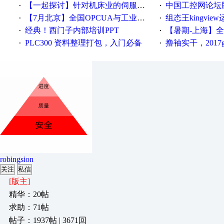
【一起探讨】针对机床业的伺服系统发展，您的期望是什么？
中国工控网论坛版块
·
·
【7月北京】全国OPCUA与工业互联技术培训班通知！
组态王kingvi
·
·
经典！西门子内部培训PPT
【暑期-上海】全国工业4.
·
·
PLC300 资料整理打包，入门必备
撸袖实干，2017gongkong
·
·
robingsion
关注
私信
[版主]
精华：20帖
求助：71帖
帖子：1937帖 | 3671回