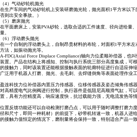
（
4）气动砂轮机抛光
在生产车间的气动砂轮机上安装研磨抛光轮，抛光面积
1平方米以
否则出安全事故。）
（
5）磨床抛光
在平面磨床上，安装
PVA砂轮，选取合适的工件速度、径向进给量
量。
（
6）浮动磨头抛光
在一个自制的浮动磨头上，自制昂贵材料的布轮，对面积
1平方米
方法，如振动抛光等。
A-FDC(Axial Force Displace Compliance)轴向
装置。产品在结构上将感知、控制与执行系统三部分高度集成，可
的接触力，同时该装置还能根据接触表面的轮廊特征进行自适应伸
广泛用于机器人打磨、抛光、去毛刺、去焊缝倒角等表面处理作业
盈连科技力位补偿器内置压力传感器、位移传感器及姿态倾角传感
对高精度电气比例阀进行控制，执行器件是低阻尼高顺滑气缸，可
置，具有力控精度高，响应速度快，抗过载能力强，无电流发热等
位置反馈功能还可以自动检测打磨凸点，可以用于随时调整打磨力
径和尺寸，即同一种耗材）的前提下，砂带机转速一致，机器人进
的接触力值恒定的情况下，磨削量将会保持一致，特别适合产品一