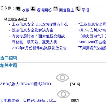
分享到：
收藏
邀请回答
回复楼主
举报
楼主最近还看过
工业信息安全 让ICS为你做点什么
“工业信息安全周之我见”
·
·
浅谈信息安全及解决方案
7月7与安川来“
·
·
有奖专题讨论：面对低压变频故障，老手是这样解决的！
【德力西电气】三
·
·
寻秘笈、填问卷、赢无人机
AbleCloud工业物
·
·
2017年6月份精华帖奖励发放公告
下周据说气温能
·
·
热门招聘
相关主题
ABB机器人IRB2400程式和EIO ...
[2416]
大电机维修，实在好玩好玩，比...
[897]