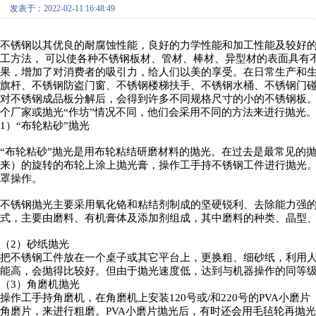
发表于：2022-02-11 16:48:49
不锈钢以其优良的耐腐蚀性能，良好的力学性能和加工性能及较好
工方法，
可以使各种不锈钢板材、管材、棒材、异型材的表面具有
果，增加了对消费者的吸引力，给人们以美的享受。在日常生产和
旗杆、不锈钢防盗门窗、不锈钢楼梯扶手、不锈钢水桶、不锈钢门
对不锈钢成品板分解后，会得到许多不同规格尺寸的小的不锈钢板
个厂家或抛光
“作坊”情况不同，他们会采用不同的方法来进行抛光
1）“布轮粘砂”抛光
“布轮粘砂”抛光是用布轮粘结研磨材料的抛光。在过去是最常见的
来）的旋转的布轮上涂上抛光膏，操作工手持不锈钢工件进行抛光
罩操作。
不锈钢抛光主要采用氧化铬和粘结剂制成的坚硬锐利、去除能力强
式，主要由磨料、有机膏体及添加剂组成，其中磨料的种类、晶型
（
2）砂纸抛光
把不锈钢工件放在一个桌子或其它平台上，更换粗、细砂纸，利用
能高，会抛得比较好。但由于抛光速度低，达到与机器操作的同等
（
3）角磨机抛光
操作工手持角磨机，在角磨机上安装
120号或/和220号的PVA
角磨片，来进行粗磨。PVA小磨片抛光后，有时还会用毛毡轮再抛