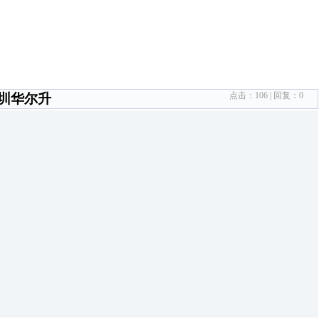
点击：
106
| 回复：
0
圳华尔升