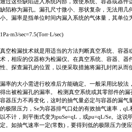
通过这些缺陷进入系统内部，致使系统、容器或器件
缺陷称为漏孔。漏孔尺寸微小、形状复杂，无法用几
小。漏率是指单位时间内漏入系统的气体量，其单位为帕·米3/秒(P
1Pa·m3/sec=7.5(Torr·L/sec)
真空检漏技术就是用适当的方法判断真空系统、容器
术，相应的仪器称为检漏仪。在真空系统、容器、器
性、探查漏孔的位置，以便采取措施将漏孔封闭从而
漏率的大小需进行校准后方能确定。一般采用比较法
得出被检漏孔的漏率。 检测真空系统或其零部件的
容器压力不再变化，这时的抽气量必定与容器的漏气量和放
的极限压力，Se为容器排气口处的有效抽气速率，qL
以不计，则平衡式变为puSe=qL，或pu=qL/Se
定。如抽气速率一定(常数)，要得到低的极限压力便