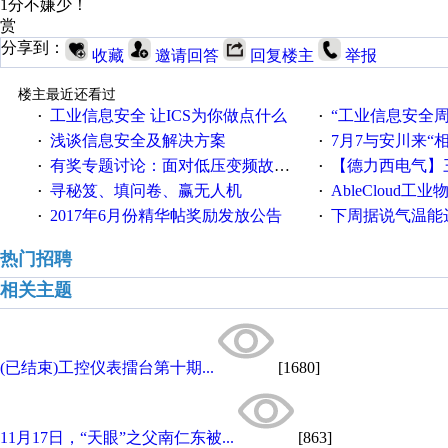
1分不嫌少！
赏
分享到：
收藏
邀请回答
回复楼主
举报
楼主最近还看过
工业信息安全 让ICS为你做点什么
“工业信息安全周之我见”
·
·
浅谈信息安全及解决方案
7月7与安川来“
·
·
有奖专题讨论：面对低压变频故障，老手是这样解决的！
【德力西电气】三
·
·
寻秘笈、填问卷、赢无人机
AbleCloud工业物
·
·
2017年6月份精华帖奖励发放公告
下周据说气温能
·
·
热门招聘
相关主题
(已结束)工控仪表擂台第十期...
[1680]
11月17日，“天眼”之父南仁东被...
[863]