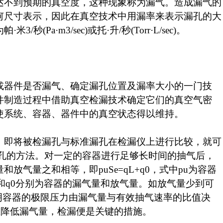
达不到预期的真空度，这种现象称为漏气。造成漏气的
何尺寸表示，因此在真空技术中用漏率来表示漏孔的大
a·m3/sec)或托·升/秒(Torr·L/sec)。
或器件是否漏气、确定漏孔位置及漏率大小的一门技
件制造过程中借助真空检漏技术确定它们的真空气密
使系统、容器、器件中的真空状态得以维持。
，即将被检漏孔与标准漏孔在检漏仪上进行比较，就可
漏孔的方法。对一定的容器进行足够长时间的抽气后，
气量之和相等，即puSe=qL+q0，式中pu为容器
和q0分别为容器的漏气量和放气量。如放气量少到可
。这说明容器的极限压力由漏气量与有效抽气速率的比值决
应降低漏气量，检漏便是关键的措施。