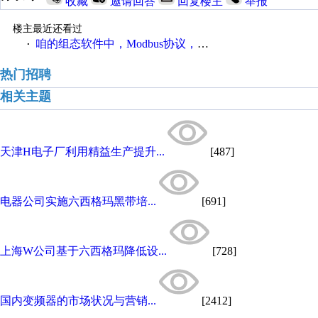
收藏
邀请回答
回复楼主
举报
楼主最近还看过
咱的组态软件中，Modbus协议，如何寻址字变量中某一位
·
热门招聘
相关主题
天津H电子厂利用精益生产提升...
[487]
电器公司实施六西格玛黑带培...
[691]
上海W公司基于六西格玛降低设...
[728]
国内变频器的市场状况与营销...
[2412]