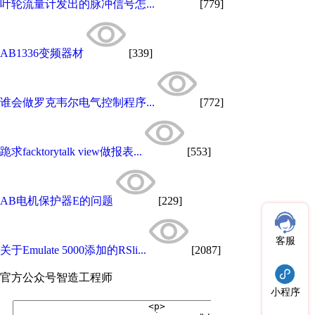
叶轮流量计发出的脉冲信号怎...
[779]
AB1336变频器材
[339]
谁会做罗克韦尔电气控制程序...
[772]
跪求facktorytalk view做报表...
[553]
AB电机保护器E的问题
[229]
客服
关于Emulate 5000添加的RSli...
[2087]
官方公众号
智造工程师
小程序