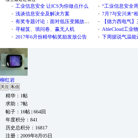
工业信息安全 让ICS为你做点什么
“工业信息安全周之我见”
·
·
浅谈信息安全及解决方案
7月7与安川来“
·
·
有奖专题讨论：面对低压变频故障，老手是这样解决的！
【德力西电气】三
·
·
寻秘笈、填问卷、赢无人机
AbleCloud工业物
·
·
2017年6月份精华帖奖励发放公告
下周据说气温能
·
·
柳红岩
关注
私信
精华：1帖
求助：7帖
帖子：16帖 | 664回
年度积分：841
历史总积分：16817
注册：2009年8月05日