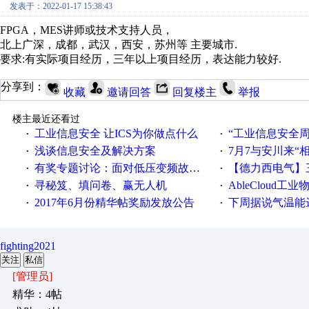
发表于：2022-01-17 15:38:43
FPGA，MES讲师或技术支持人员，
北上广深，成都，武汉，西安，苏州等 主要城市.
要求:有实际项目经历，三年以上项目经历，表达能力较好.
分享到：
收藏
邀请回答
回复楼主
举报
楼主最近还看过
工业信息安全 让ICS为你做点什么
“工业信息安全周之我见”
·
·
浅谈信息安全及解决方案
7月7与安川来“
·
·
有奖专题讨论：面对低压变频故障，老手是这样解决的！
【德力西电气】三
·
·
寻秘笈、填问卷、赢无人机
AbleCloud工业物
·
·
2017年6月份精华帖奖励发放公告
下周据说气温能
·
·
fighting2021
关注
私信
[管理员]
精华：4帖