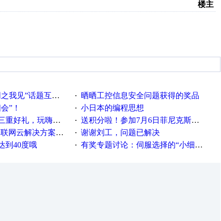
楼主
话题互动获奖名单发布公告
晒晒工控信息安全问题获得的奖品
·
相会”！
小日本的编程思想
·
重好礼，玩嗨夏日！
送积分啦！参加7月6日菲尼克斯在线研讨会即得
·
联网云解决方案实践及应用
谢谢刘工，问题已解决
·
达到40度哦
有奖专题讨论：伺服选择的“小细节大学问”奖励公告
·