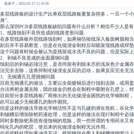
发表于：2022-01-17 11:16:56
多层线路板的设计生产比单双层线路板要复杂得多，一旦一个小
身”。
那么深圳PCB多层线路板缺陷问题有什么分析？相信不少人是
1、线路蚀刻不良所造成的线路变形问题
在多层线路板外层线路蚀刻时，如果铜箔
稜
线深入板面树脂相当
刻后并不容易察觉，但是在化镍浸金制程后却能发现线路或焊垫
这个问题有时候会被认为是残留或水洗不良的问题，但是实际上
2、剥锡不良造成的金面露铜问题
蚀刻后的剥锡必须注意，是否尚留有剥除未尽的浅灰色
介
金属存
法完全去除，这将抑制化镍浸金反应的启动，如果反应完全无法
3、无铜通孔孔壁残铜问题
目前无铜通孔的做法，主要以全面镀铜后进行蚀刻去除，或用
办法将钯金属去除，因此镍金仍然会在制程中吸附在孔壁上，对
目前部分多层线路板厂商推出的无化镍浸金困扰的化学铜制程
此可以减少无铜通孔的制作困扰。
但是这样的做法导致化学铜活性不足与孔破的潜在危机，在化
剥锡槽后增加除钯药液处理，但是这样的做法在现行制程中必须
同时多数除钯系统有侵蚀铜的危险，而一些所谓的专用药水又
钝化孔内的钯层，使后来的化镍浸金制程无法作用。
但是硫醇处理如果冲洗不洁，残留物就会带入剥锡槽使铜面沾