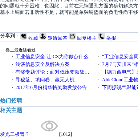
的问题就十分困难，也因此，目前在无铜通孔方面的确切解决方
基本上铜面若非活性不足，就可能是单独铜垫面的负电性尚不够
分享到：
收藏
邀请回答
回复楼主
举报
楼主最近还看过
工业信息安全 让ICS为你做点什么
“工业信息安全周之我见”
·
·
浅谈信息安全及解决方案
7月7与安川来“
·
·
有奖专题讨论：面对低压变频故障，老手是这样解决的！
【德力西电气】三
·
·
寻秘笈、填问卷、赢无人机
AbleCloud工业物
·
·
2017年6月份精华帖奖励发放公告
下周据说气温能
·
·
热门招聘
相关主题
发光二极管？！！
[1012]