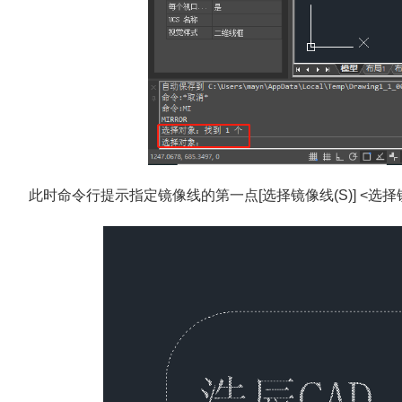
此时命令行提示指定镜像线的第一点[选择镜像线(S)] <选择