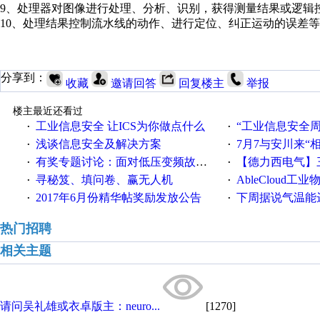
9、处理器对图像进行处理、分析、识别，获得测量结果或逻辑
10、处理结果控制流水线的动作、进行定位、纠正运动的误差
分享到：
收藏
邀请回答
回复楼主
举报
楼主最近还看过
工业信息安全 让ICS为你做点什么
“工业信息安全周之我见”
·
·
浅谈信息安全及解决方案
7月7与安川来“
·
·
有奖专题讨论：面对低压变频故障，老手是这样解决的！
【德力西电气】三
·
·
寻秘笈、填问卷、赢无人机
AbleCloud工业物
·
·
2017年6月份精华帖奖励发放公告
下周据说气温能
·
·
热门招聘
相关主题
请问吴礼雄或衣卓版主：neuro...
[1270]