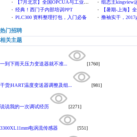
【7月北京】全国OPCUA与工业互联技术培训班通知！
组态王kingvi
·
·
经典！西门子内部培训PPT
【暑期-上海】全国工业4.
·
·
PLC300 资料整理打包，入门必备
撸袖实干，2017gongkong
·
·
热门招聘
相关主题
一到下雨天压力变送器就不准...
[1760]
干货|HART温度变送器调整及组...
[981]
说说我的一次调试经历
[2271]
3300XL11mm电涡流传感器
[551]