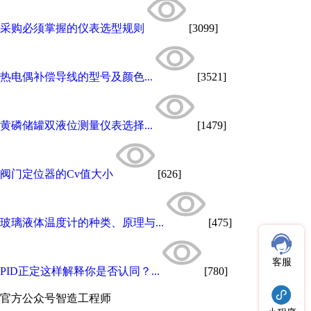
采购必须掌握的仪表选型规则
[3099]
热电偶补偿导线的型号及颜色...
[3521]
黄磷储罐双液位测量仪表选择...
[1479]
阀门定位器的Cv值大小
[626]
玻璃液体温度计的种类、原理与...
[475]
客服
PID正定这样解释你是否认同？...
[780]
官方公众号
智造工程师