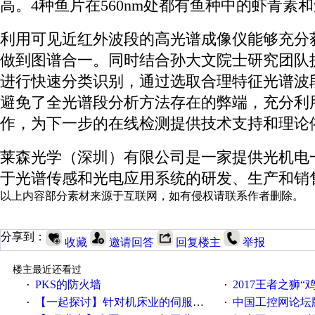
高。4种鱼片在560nm处都有鱼种中的虾青素
利用可见近红外波段的高光谱成像仪能够充分
做到图谱合一。同时结合孙大文院士研究团队
进行快速分类识别，通过选取合理特征光谱波段
避免了全光谱段分析方法存在的弊端，充分利
作，为下一步的在线检测提供技术支持和理论
莱森光学（深圳）有限公司是一家提供光机电
于光谱传感和光电应用系统的研发、生产和销
以上内容部分素材来源于互联网，如有侵权请联系作者删除。
分享到：
收藏
邀请回答
回复楼主
举报
楼主最近还看过
PKS的防火墙
2017王者之狮“鸡”情签到
·
·
【一起探讨】针对机床业的伺服系统发展，您的期望是什么？
中国工控网论坛版块
·
·