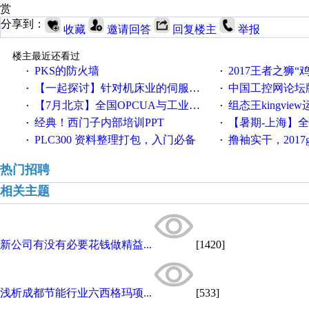
赏
分享到：
收藏
邀请回答
回复楼主
举报
楼主最近还看过
PKS的防火墙
2017王者之狮“鸡”情签到
·
·
【一起探讨】针对机床业的伺服系统发展，您的期望是什么？
中国工控网论坛版块
·
·
【7月北京】全国OPCUA与工业互联技术培训班通知！
组态王kingvi
·
·
经典！西门子内部培训PPT
【暑期-上海】全国工业4.
·
·
PLC300 资料整理打包，入门必备
撸袖实干，2017gongkong
·
·
热门招聘
相关主题
新公司有没有必要花钱做精益...
[1420]
浅析成都节能行业六西格玛项...
[533]