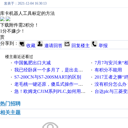
发表于：2021-12-04 16:30:13
库卡机器人工具标定的方法
下载附件需2积分！
1分不嫌少！
赏
分享到：
收藏
邀请回答
回复楼主
举报
楼主最近还看过
中国氮肥出口大减
7月7与安川来“
·
·
我已经卧床一个多月了，是出去安装机械手在高速遭遇车祸所致:大家工作都要特别注意啊
有积分不能用
·
·
S7-200CN与S7-200SMART的区别
2017王者之狮“鸡”情签到
·
·
老毛桃一键还原，傻瓜式操作一键轻松备份还原；程序为向导式安装，一键即可实现自动备份或还原系统。
没有积分怎么办
·
·
急！欧姆龙CJ1M系列PLC,如何用时间控制变频器。要求时间在组态王中可以自由输入！拜托各位大神了！
台达plc与三菱
·
·
热门招聘
相关主题