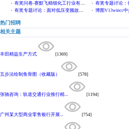
有奖问卷-赛默飞精细化工行业有奖调查来袭！
有奖专题讨论：伺服选择的
·
·
有奖专题讨论：面对低压变频故障，老手是这样解决的！
博图V13wincc中如
·
·
热门招聘
相关主题
丰田精益生产方式
[1369]
五步法绘制鱼骨图（收藏版）
[578]
张驰咨询：轨道交通行业推行精...
[1194]
广州某大型商业零售银行开展...
[754]