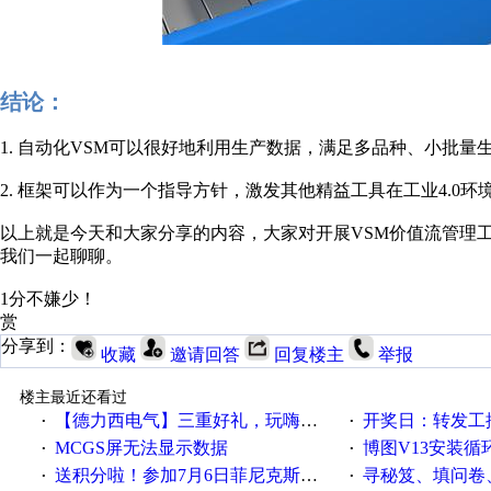
结论：
1. 自动化VSM可以很好地利用生产数据，满足多品种、小批
2. 框架可以作为一个指导方针，激发其他精益工具在工业4.0
以上就是今天和大家分享的内容，大家对开展VSM价值流管理
我们一起聊聊。
1分不嫌少！
赏
分享到：
收藏
邀请回答
回复楼主
举报
楼主最近还看过
【德力西电气】三重好礼，玩嗨夏日！
开奖日：转发工控速派微
·
·
MCGS屏无法显示数据
博图V13安装循环重启
·
·
送积分啦！参加7月6日菲尼克斯在线研讨会即得
寻秘笈、填问卷
·
·