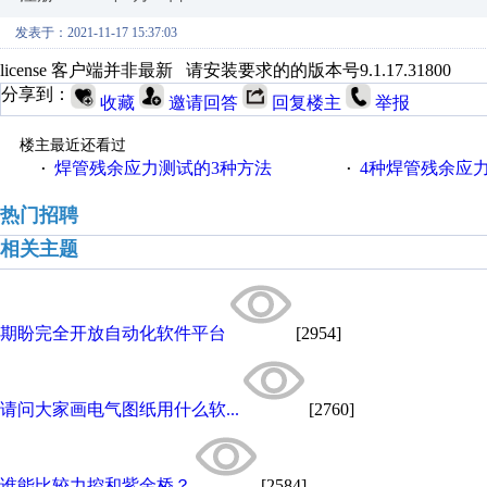
发表于：2021-11-17 15:37:03
license 客户端并非最新 请安装要求的的版本号9.1.17.31800
分享到：
收藏
邀请回答
回复楼主
举报
楼主最近还看过
焊管残余应力测试的3种方法
4种焊管残余应
·
·
热门招聘
相关主题
期盼完全开放自动化软件平台
[2954]
请问大家画电气图纸用什么软...
[2760]
谁能比较力控和紫金桥？
[2584]