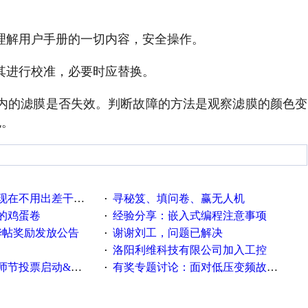
先理解用户手册的一切内容，安全操作。
对其进行校准，必要时应替换。
品内的滤膜是否失效。判断故障的方法是观察滤膜的颜色变
色。
用出差干项目了，好怀念
寻秘笈、填问卷、赢无人机
·
的鸡蛋卷
经验分享：嵌入式编程注意事项
·
精华帖奖励发放公告
谢谢刘工，问题已解决
·
洛阳利维科技有限公司加入工控
·
票启动&周周有礼！
有奖专题讨论：面对低压变频故障，老手是这样解决的！
·