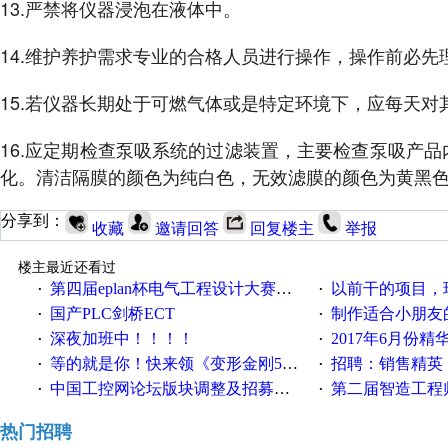
13.严禁将仪器浸泡在液体中。
14.维护养护需求专业的合格人员进行操作，操作前必
15.若仪器长期处于可燃气体或是特定环境下，应每天
16.应定期检查泵吸系统的过滤装置，主要检查泵吸产
化。清洁隔膜的颜色为纯白色，无效滤膜的颜色为黄黑
分享到：
收藏
邀请回答
回复楼主
举报
楼主最近还看过
第四届eplan杯电气工程设计大赛报名啦！！！
以前干的项目，现在不
·
·
国产PLC剑桥ECT
制作适合小朋友
·
·
深夜加班中！！！！
2017年6月份
·
·
等的就是你！快来领《变形金刚5》观影券
招聘：销售精英
·
·
中国工控网论坛版块调整及招募版主公告
第二届智造工程师节投
·
·
热门招聘