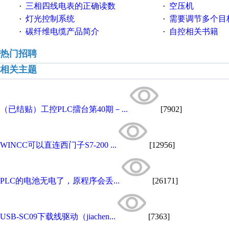
三相四线电表的正确读数
空压机
·
·
灯光控制系统
需要调节多个目标的
·
·
碳纤维电缆产品简介
自控相关书籍
·
·
热门招聘
相关主题
（已结贴）工控PLC擂台第40期－...
[7902]
WINCC可以直连西门子S7-200 ...
[12956]
PLC的电池无电了，原程序会丢...
[26171]
USB-SC09下载线驱动（jiachen...
[7363]