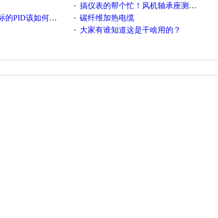
搞仪表的帮个忙！风机轴承座测振！
·
PID该如何控制呢
碳纤维加热电缆
·
大家有谁知道这是干啥用的？
·