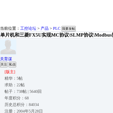
当前位置：
工控论坛
>
产品
>
PLC
我要发帖
单片机和三菱FX5U实现MC协议\SLMP协议\Modb
关育谋
关注
私信
[版主]
精华：5帖
求助：22帖
帖子：738帖 | 5640回
年度积分：68
历史总积分：84034
注册：2004年5月28日