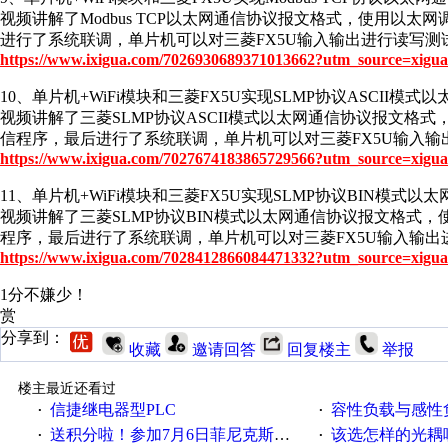
视频讲解了Modbus TCP以太网通信协议报文格式，使用以太
进行了系统联调，单片机可以对三菱FX5U输入输出进行读写测
https://www.ixigua.com/7026930689371013662?utm_source=xigua
10、单片机+WiFi模块和三菱FX5U实现SLMP协议ASCII模式
视频讲解了三菱SLMP协议ASCII模式以太网通信协议报文格
信程序，最后进行了系统联调，单片机可以对三菱FX5U输入输
https://www.ixigua.com/7027674183865729566?utm_source=xigua
11、单片机+WiFi模块和三菱FX5U实现SLMP协议BIN模式以
视频讲解了三菱SLMP协议BIN模式以太网通信协议报文格式，
程序，最后进行了系统联调，单片机可以对三菱FX5U输入输出
https://www.ixigua.com/7028412866084471332?utm_source=xigua
1分不嫌少！
赏
分享到：
收藏
邀请回答
回复楼主
举报
楼主最近还看过
信捷继电器型PLC
容性负载与感性负
·
·
送积分啦！参加7月6日菲尼克斯在线研讨会即得
该选怎样的光耦
·
·