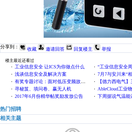
分享到：
收藏
邀请回答
回复楼主
举报
楼主最近还看过
工业信息安全 让ICS为你做点什么
“工业信息安全周之我见”
·
·
浅谈信息安全及解决方案
7月7与安川来“
·
·
有奖专题讨论：面对低压变频故障，老手是这样解决的！
【德力西电气】三
·
·
寻秘笈、填问卷、赢无人机
AbleCloud工业物
·
·
2017年6月份精华帖奖励发放公告
下周据说气温能
·
·
热门招聘
相关主题