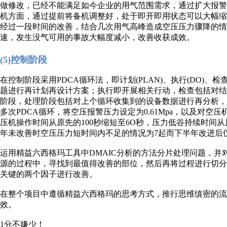
做修改，已经不能满足如今企业的用气范围需求，通过扩大报
机方面，通过提前将备机调整好，处于即开即用状态可以大幅
经过一段时间的改善，结合几次用气高峰造成空压压力骤降的情
速，发生没气可用的事故大幅度减小，改善收获成效。
(5)控制阶段
在控制阶段采用PDCA循环法，即计划(PLAN)、执行(DO)、检查
题进行再计划再设计方案；执行即开展相关行动，检查包括对结
阶段，处理阶段包括对上个循环收集到的设备数据进行再分析
多次PDCA循环，将空压报警压力设定为0.61Mpa，以及对
压机操作时间从原先的100秒缩短至6O秒，压力低谷持续时间从
年未改善时空压压力短时间内不足的情况为7起而下半年改进后
运用精益六西格玛工具中DMAIC分析的方法分片处理问题，并
源的过程中，寻找到最值得改善的部位，然后再将过程进行切分
关键的两个因子进行改善。
在整个项目中遵循精益六西格玛的思考方式，推行思维缜密的流
效。
1分不嫌少！