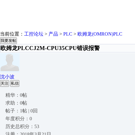
当前位置：
工控论坛
>
产品
>
PLC
>
欧姆龙(OMRON)PLC
我要发帖
欧姆龙PLCCJ2M-CPU35CPU错误报警
沈小波
关注
私信
精华：0帖
求助：0帖
帖子：1帖 | 0回
年度积分：0
历史总积分：53
注册：2018年3月21日