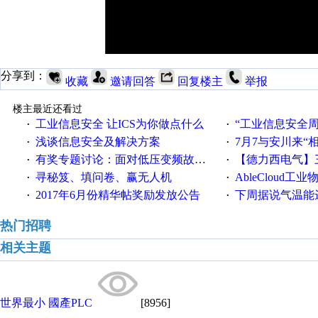
分享到：
收藏
邀请回答
回复楼主
举报
楼主最近还看过
工业信息安全 让ICS为你做点什么
“工业信息安全周之我见”
·
·
浅谈信息安全及解决方案
7月7与安川来“
·
·
有奖专题讨论：面对低压变频故障，老手是这样解决的！
【德力西电气】三
·
·
寻秘笈、填问卷、赢无人机
AbleCloud工业物
·
·
2017年6月份精华帖奖励发放公告
下周据说气温能
·
·
热门招聘
相关主题
世界最小 國產PLC
[8956]