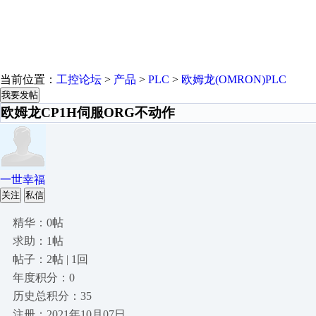
当前位置：
工控论坛
>
产品
>
PLC
>
欧姆龙(OMRON)PLC
我要发帖
欧姆龙CP1H伺服ORG不动作
一世幸福
关注
私信
精华：0帖
求助：1帖
帖子：2帖 | 1回
年度积分：0
历史总积分：35
注册：2021年10月07日