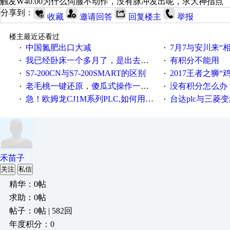
触发W40.00为什么伺服不动作，没有脉冲发出呢，求大神指点
分享到：
收藏
邀请回答
回复楼主
举报
楼主最近还看过
中国氮肥出口大减
7月7与安川来“
·
·
我已经卧床一个多月了，是出去安装机械手在高速遭遇车祸所致:大家工作都要特别注意啊
有积分不能用
·
·
S7-200CN与S7-200SMART的区别
2017王者之狮“鸡”情签到
·
·
老毛桃一键还原，傻瓜式操作一键轻松备份还原；程序为向导式安装，一键即可实现自动备份或还原系统。
没有积分怎么办
·
·
急！欧姆龙CJ1M系列PLC,如何用时间控制变频器。要求时间在组态王中可以自由输入！拜托各位大神了！
台达plc与三菱
·
·
禾苗子
关注
私信
精华：0帖
求助：0帖
帖子：0帖 | 582回
年度积分：0