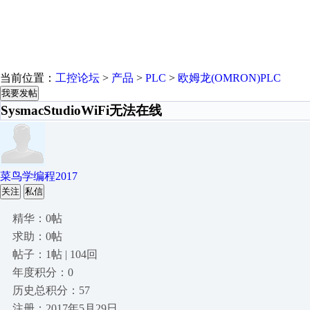
当前位置：
工控论坛
>
产品
>
PLC
>
欧姆龙(OMRON)PLC
我要发帖
SysmacStudioWiFi无法在线
菜鸟学编程2017
关注
私信
精华：0帖
求助：0帖
帖子：1帖 | 104回
年度积分：0
历史总积分：57
注册：2017年5月29日