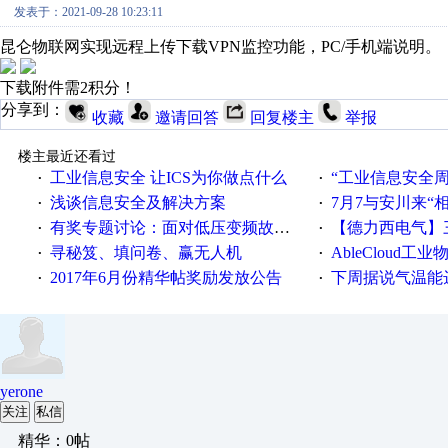
发表于：2021-09-28 10:23:11
昆仑物联网实现远程上传下载VPN监控功能，PC/手机端说明。
下载附件需2积分！
分享到：
收藏
邀请回答
回复楼主
举报
楼主最近还看过
工业信息安全 让ICS为你做点什么
“工业信息安全周之我见”
·
·
浅谈信息安全及解决方案
7月7与安川来“
·
·
有奖专题讨论：面对低压变频故障，老手是这样解决的！
【德力西电气】三
·
·
寻秘笈、填问卷、赢无人机
AbleCloud工业物
·
·
2017年6月份精华帖奖励发放公告
下周据说气温能
·
·
yerone
关注
私信
精华：0帖