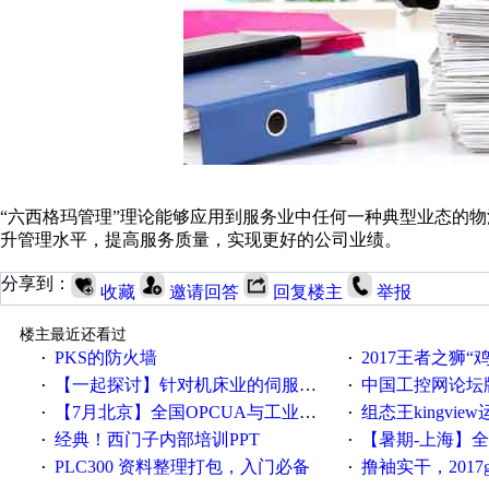
“六西格玛管理”理论能够应用到服务业中任何一种典型业态的物
升管理水平，提高服务质量，实现更好的公司业绩。
分享到：
收藏
邀请回答
回复楼主
举报
楼主最近还看过
PKS的防火墙
2017王者之狮“鸡”情签到
·
·
【一起探讨】针对机床业的伺服系统发展，您的期望是什么？
中国工控网论坛版块
·
·
【7月北京】全国OPCUA与工业互联技术培训班通知！
组态王kingvi
·
·
经典！西门子内部培训PPT
【暑期-上海】全国工业4.
·
·
PLC300 资料整理打包，入门必备
撸袖实干，2017gongkong
·
·