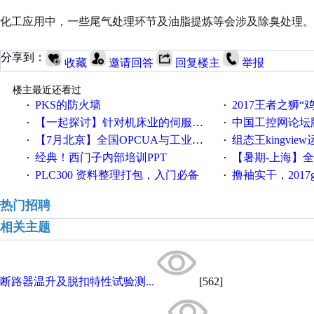
化工应用中，一些尾气处理环节及油脂提炼等会涉及除臭处理。
分享到：
收藏
邀请回答
回复楼主
举报
楼主最近还看过
PKS的防火墙
2017王者之狮“鸡”情签到
·
·
【一起探讨】针对机床业的伺服系统发展，您的期望是什么？
中国工控网论坛版块
·
·
【7月北京】全国OPCUA与工业互联技术培训班通知！
组态王kingvi
·
·
经典！西门子内部培训PPT
【暑期-上海】全国工业4.
·
·
PLC300 资料整理打包，入门必备
撸袖实干，2017gongkong
·
·
热门招聘
相关主题
断路器温升及脱扣特性试验测...
[562]