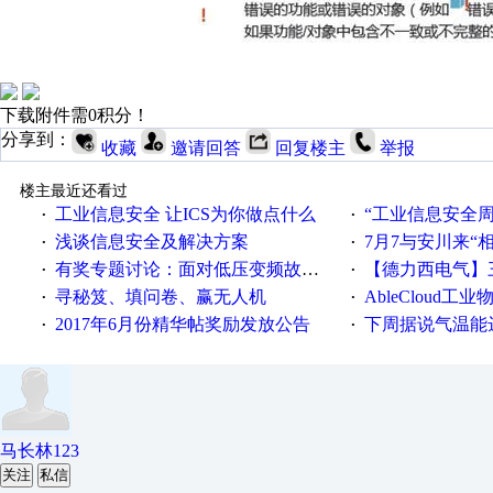
下载附件需0积分！
分享到：
收藏
邀请回答
回复楼主
举报
楼主最近还看过
工业信息安全 让ICS为你做点什么
“工业信息安全周之我见”
·
·
浅谈信息安全及解决方案
7月7与安川来“
·
·
有奖专题讨论：面对低压变频故障，老手是这样解决的！
【德力西电气】三
·
·
寻秘笈、填问卷、赢无人机
AbleCloud工业物
·
·
2017年6月份精华帖奖励发放公告
下周据说气温能
·
·
马长林123
关注
私信