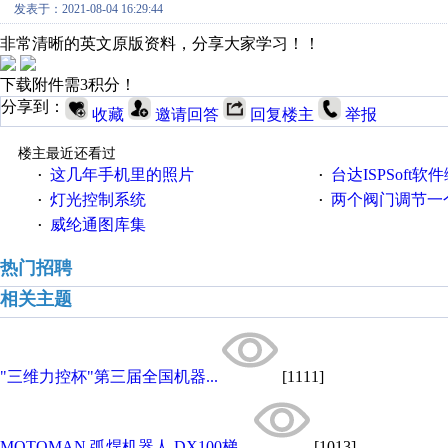
发表于：2021-08-04 16:29:44
非常清晰的英文原版资料，分享大家学习！！
下载附件需3积分！
分享到：
收藏
邀请回答
回复楼主
举报
楼主最近还看过
这几年手机里的照片
台达ISPSoft软
·
·
灯光控制系统
两个阀门调节一
·
·
威纶通图库集
·
热门招聘
相关主题
"三维力控杯"第三届全国机器...
[1111]
MOTOMAN 弧焊机器人 DX100梯...
[1013]