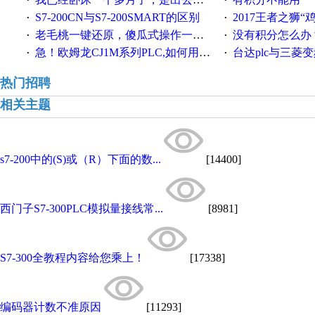
·
·
S7-200CN与S7-200SMART的区别
2017王者之狮“鸡”情签到
·
·
老毛桃一键还原，傻瓜式操作一键轻松备份还原；程序为向导式安装，一键即可实现自动备份或还原系统。
没有积分怎么办
·
·
急！欧姆龙CJ1M系列PLC,如何用时间控制变频器。要求时间在组态王中可以自由输入！拜托各位大神了！
台达plc与三菱
·
·
热门招聘
相关主题
s7-200中的(S)或（R）下面的数...
[14400]
西门子S7-300PLC模拟量接线常...
[8981]
S7-300全教程内容给您乘上！
[17338]
编码器计数不准原因
[11293]