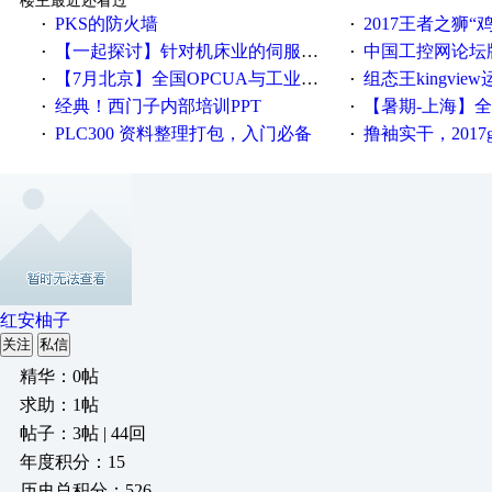
楼主最近还看过
PKS的防火墙
2017王者之狮“鸡”情签到
·
·
【一起探讨】针对机床业的伺服系统发展，您的期望是什么？
中国工控网论坛版块
·
·
【7月北京】全国OPCUA与工业互联技术培训班通知！
组态王kingvi
·
·
经典！西门子内部培训PPT
【暑期-上海】全国工业4.
·
·
PLC300 资料整理打包，入门必备
撸袖实干，2017gongkong
·
·
红安柚子
关注
私信
精华：0帖
求助：1帖
帖子：3帖 | 44回
年度积分：15
历史总积分：526